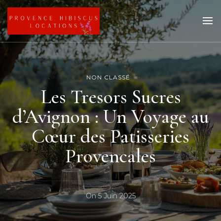
Provence hibiscus
Activités et locations Provence
locations
NON CLASSÉ
Les Tresors Sucres
d’Avignon : Un Voyage au
Cœur des Patisseries
Provencales
On
5 Juin 2025