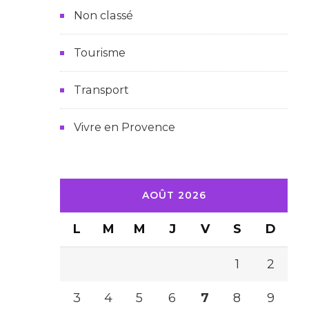
Non classé
Tourisme
Transport
Vivre en Provence
AOÛT 2026
L
M
M
J
V
S
D
1
2
3
4
5
6
7
8
9