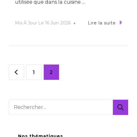
utilisée que dans la cuisine …
Mis À Jour Le
16 Juin 2026
Lire la suite
Pagination
Page
Page
1
2
des
publications
Rechercher :
Nos thématiques